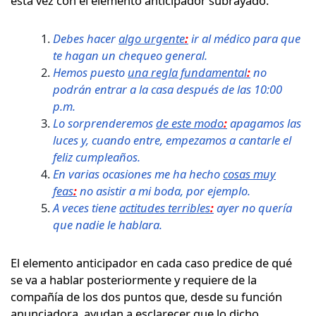
esta vez con el elemento anticipador subrayado.
Debes hacer
algo urgente
:
ir al médico para que
te hagan un chequeo general.
Hemos puesto
una regla fundamental
:
no
podrán entrar a la casa después de las 10:00
p.m.
Lo sorprenderemos
de este modo
:
apagamos las
luces y, cuando entre, empezamos a cantarle el
feliz cumpleaños.
En varias ocasiones me ha hecho
cosas muy
feas
:
no asistir a mi boda, por ejemplo.
A veces tiene
actitudes terribles
:
ayer no quería
que nadie le hablara.
El elemento anticipador en cada caso predice de qué
se va a hablar posteriormente y requiere de la
compañía de los dos puntos que, desde su función
anunciadora, ayudan a esclarecer que lo dicho