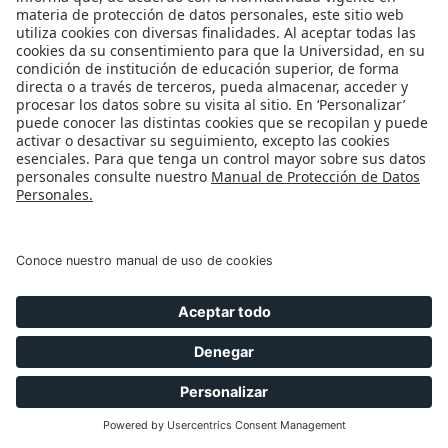
el cual aparece inmerso el enunciado, pero lo que aquí
se pretende señalar es que, a diferencia de lo que
ocurre con el uso de los dos puntos, al utilizar el punto
seguido las oraciones se tornan plenamente
independientes y no hay entre ellas una necesaria
relación causal.
Conviene, finalmente, anotar que además de los dos
puntos hay otro signo de puntuación útil para
construir oraciones yuxtapuestas y establecer
relaciones entre las oraciones simples: el punto y
coma. Usted puede profundizar sobre este tema
visitando la sección 2 del recurso sobre
El punto y
coma
. Es importante anotar que, aunque en muchos
casos ambos signos tienen funciones similares para
construir oraciones yuxtapuestas, no siempre da igual
usar uno u otro. Contrastemos los siguientes casos: