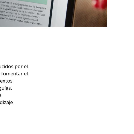
cidos por el
 fomentar el
textos
guías,
s
dizaje