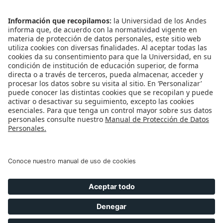
Bajo los términos de esta licencia, se permite
descargar este recurso y compartirlo con otras
personas, siempre y cuando se reconozca su autoría.
No obstante, la licencia impide modificar este material
y prohíbe utilizarlo con fines comerciales. Para
reconocer la autoría de este recurso le recomendamos
citarlo y referenciarlo según las normas del formato
que rija su disciplina o su publicación.
Universidad de los Andes | Vigilada Mineducación.
Reconocimiento como Universidad: Decreto 1297 del 30 de
mayo de 1964. Reconocimiento personería jurídica:
Resolución 28 del 23 de febrero de 1949 MinJusticia.