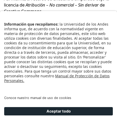
licencia de
Atribución – No comercial – Sin derivar
de
Creative Commons
.
Bajo los términos de esta licencia, se permite
descargar este recurso y compartirlo con otras
personas, siempre y cuando se reconozca su autoría.
No obstante, la licencia impide modificar este material
y prohíbe utilizarlo con fines comerciales. Para
reconocer la autoría de este recurso le recomendamos
citarlo y referenciarlo según las normas del formato
que rija su disciplina o su publicación.
Universidad de los Andes | Vigilada Mineducación.
Reconocimiento como Universidad: Decreto 1297 del 30 de