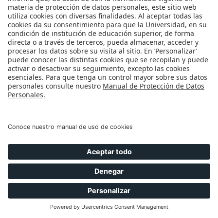
Existen numerosos criterios para clasificar los
adverbios. A continuación, se expone una clasificación
hecha a partir del significado que tienen múltiples
adverbios; esto puede ayudar a discernir sus
significados y usos. No obstante, vale la pena precisar
que esta clase de palabras cuenta con un número
amplio de vocablos, cuya inclusión en una u otra
categoría (al igual que ocurre con las otras categorías
gramaticales que hemos visto hasta ahora) sigue
siendo objeto de discusión por parte de los
gramáticos. Cierto es que, al analizar información que
se muestra enseguida, el lector podrá determinar
cuáles de las palabras de las tres oraciones previas son
adverbios.
Aquí, allí, allá, encima, detrás,
Adverbios de lugar
arriba, adelante, etc.