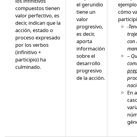
los infinitivos
el gerundio
ejemplo
compuestos tienen
tiene un
cómo va
valor perfectivo, es
valor
particip
decir, indican que la
progresivo,
-Te
acción, estado o
es decir,
traj
proceso expresado
aporta
con 
por los verbos
información
man
(infinitivo +
sobre el
–
Qu
participio) ha
desarrollo
com
culminado.
progresivo
pre
de la acción.
pro
naci
En 
caso
vari
núm
gén