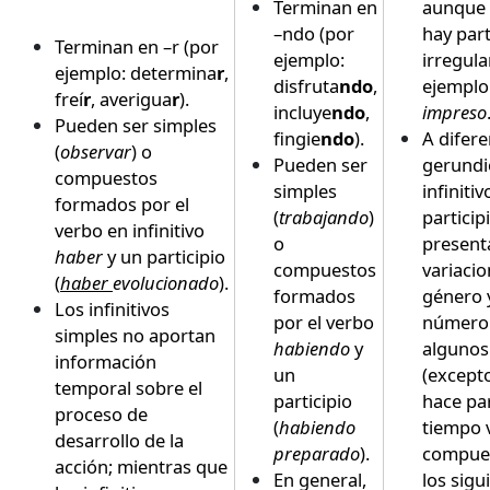
Terminan en
aunque
–ndo (por
hay part
Terminan en –r (por
ejemplo:
irregula
ejemplo: determina
r
,
disfruta
ndo
,
ejemplo
freí
r
, averigua
r
).
incluye
ndo
,
impreso
Pueden ser simples
fingie
ndo
).
A difere
(
observar
) o
Pueden ser
gerundio
compuestos
simples
infinitiv
formados por el
(
trabajando
)
participi
verbo en infinitivo
o
present
haber
y un participio
compuestos
variaci
(
haber
evolucionado
).
formados
género 
Los infinitivos
por el verbo
número
simples no aportan
habiendo
y
algunos
información
un
(except
temporal sobre el
participio
hace pa
proceso de
(
habiendo
tiempo 
desarrollo de la
preparado
).
compues
acción; mientras que
En general,
los sigu