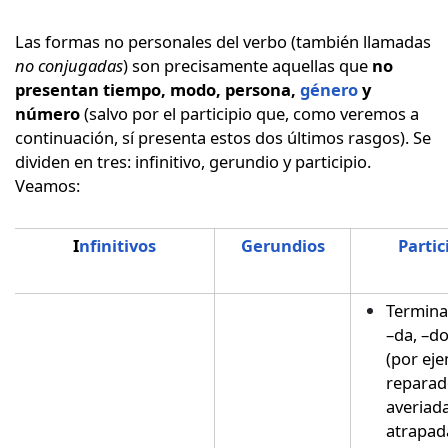
Las formas no personales del verbo (también llamadas
no conjugadas
) son precisamente aquellas que
no
presentan tiempo, modo, persona,
género
y
número
(salvo por el participio que, como veremos a
continuación, sí presenta estos dos últimos rasgos). Se
dividen en tres: infinitivo, gerundio y participio.
Veamos:
I
nfinitivos
Gerundios
Partic
Termina
–da, –do
(por ej
reparad
averiada
atrapad