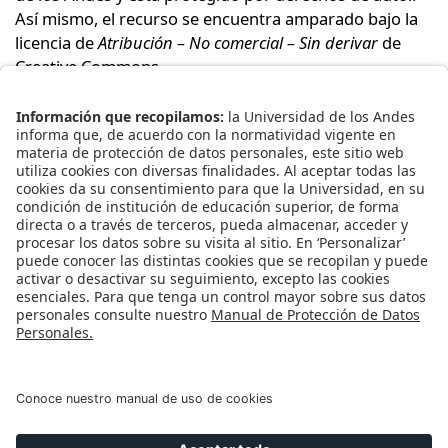
Así mismo, el recurso se encuentra amparado bajo la
licencia de
Atribución – No comercial – Sin derivar
de
Creative Commons
.
Bajo los términos de esta licencia, se permite
descargar este recurso y compartirlo con otras
personas, siempre y cuando se reconozca su autoría.
No obstante, la licencia impide modificar este material
y prohíbe utilizarlo con fines comerciales. Para
reconocer la autoría de este recurso le recomendamos
citarlo y referenciarlo según las normas del formato
que rija su disciplina o su publicación.
Universidad de los Andes | Vigilada Mineducación.